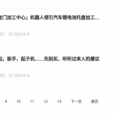
锂电池组底托 「取代龙门加工中心」机器人领引汽车锂电池托盘加工新趋势
165
2026-04-14
钻，扳手，起子机……先别买，听听过来人的建议
180
2026-04-14
9
10
11
12
13
下一页
尾页