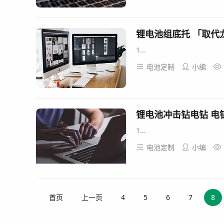
1...
电池定制
小编
锂电池冲击钻电钻 电
1...
电池定制
小编
首页
上一页
4
5
6
7
8