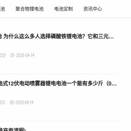
电池
聚合物锂电池
电池定制
资讯中心
3芯锂电池和4芯锂电池 为什么这么多人选择磷酸铁锂电池？它和三元锂的差距在这里
232
2026-04-14
农用喷雾器锂电池 充电式12伏电动喷雾器锂电电池一个能有多少斤（076市斤，⑥）
215
2026-04-14
准充电流程)