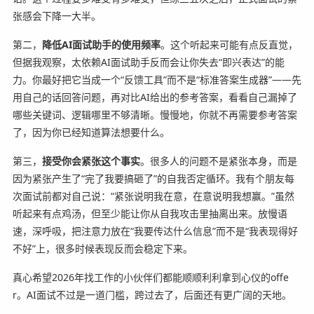
张感会下降一大半。
第二，
降低AI面试助手的使用频率
。这个听起来可能有点反直觉，
但据我观察，太依赖AI面试助手反而会让你失去“即兴表达”的能
力。你最好把它当成一个“反馈工具”而不是“标准答案生成器”——先
用自己的话回答问题，再对比AI给出的参考答案，看看自己漏掉了
哪些关键词、逻辑哪里不够清晰。慢慢地，你就不再需要参考答案
了，因为你已经知道算法想要什么。
第三，
接受你会紧张这个事实
。很多人的问题不是紧张本身，而是
因为紧张产生了“完了我要搞砸了”的自我否定循环。我有个朋友每
次面试前都对自己说：“紧张说明我在意，在意说明我想赢。”虽然
听起来有点鸡汤，但至少能让你从自我攻击里抽离出来。放慢语
速，深呼吸，把注意力放在“我要传达什么信息”而不是“我表现得好
不好”上，很多时候表现反而会稳定下来。
真心希望2026年找工作的小伙伴们都能顺顺利利拿到心仪的offe
r。AI面试不过是一道门槛，跨过去了，后面还有更广阔的天地。