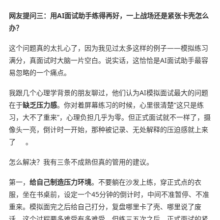
网友提问三：用AI面试助手练得再好，一上战场还是紧张卡壳怎么
办？
这个问题真的太扎心了，因为我见过太多这样的例子——模拟练习
满分，真面试时大脑一片空白。说实话，这恰恰是AI面试助手最容
易忽略的一个痛点。
我跟几个心理学背景的朋友聊过，他们认为AI模拟面试最大的问题
在于
缺乏压力感
。你对着屏幕练习的时候，心里很清楚“这只是练
习，大不了重来”，心理负担几乎为零。但正式面试就不一样了，摄
像头一亮，倒计时一开始，那种被记录、无处解释的压迫感就上来
了
。
怎么解决？我有三条不成熟但真的管用的建议。
第一，
给自己制造压力环境
。不要躺在沙发上练，穿正式点的衣
服，坐在书桌前，设定一个45分钟的倒计时，中间不准暂停、不准
重来。模拟面完之后给自己打分，复盘哪里卡了壳、哪里说了废
话。这个过程要多难受有多难受，但练三五次之后，正式面试的紧