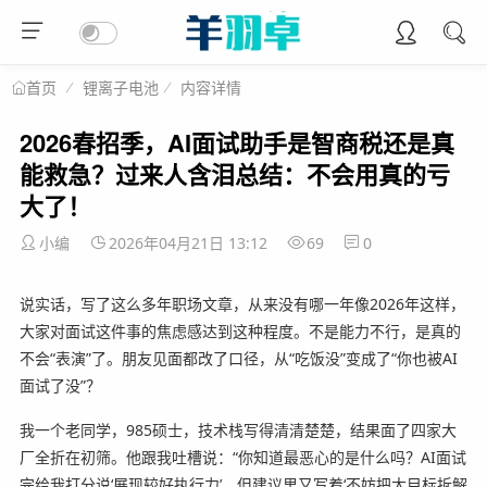
锂离子电池
内容详情
首页
2026春招季，AI面试助手是智商税还是真
能救急？过来人含泪总结：不会用真的亏
大了！
小编
2026年04月21日 13:12
69
0
说实话，写了这么多年职场文章，从来没有哪一年像2026年这样，
大家对面试这件事的焦虑感达到这种程度。不是能力不行，是真的
不会“表演”了。朋友见面都改了口径，从“吃饭没”变成了“你也被AI
面试了没”？
我一个老同学，985硕士，技术栈写得清清楚楚，结果面了四家大
厂全折在初筛。他跟我吐槽说：“你知道最恶心的是什么吗？AI面试
完给我打分说‘展现较好执行力’，但建议里又写着‘不妨把大目标拆解