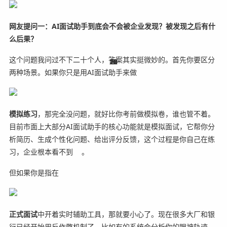
网友提问一：AI面试助手到底会不会被企业发现？被发现之后有什
么后果？
这个问题我问过不下二十个人，答案其实挺微妙的。首先你要区分
16
15
12
13
13
11
15
21
13
20
15
3
3
3
3
3
3
3
3
8
1
两种场景。如果你只是用AI面试助手来做
模拟练习
，那完全没问题，就好比你考前做模拟卷，谁也管不着。
目前市面上大部分AI面试助手的核心功能就是模拟面试，它帮你分
析简历、生成个性化问题、给出评分反馈，这个过程是你自己在练
习，企业根本看不到
。
但如果你是指在
正式面试
中开着实时辅助工具，那就要小心了。现在很多大厂和银
行已经开始用反作弊机制了。比如有的系统会分析你的眼神轨迹，