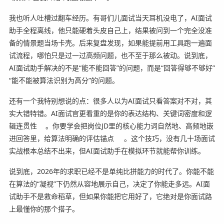
我也听人吐槽过翻车经历。有哥们儿面试当天耳机没电了，AI面试
助手全程离线，他只能硬着头皮自己上，结果被问到一个完全没准
备的情景题当场卡壳。后来复盘发现，如果能提前用工具跑一遍面
试流程，哪怕只是过一过高频问题，也不至于那么被动。说到底，
AI面试助手解决的不是“能不能回答”的问题，而是“回答得够不够好”
“能不能被算法识别为高分”的问题。
还有一个我特别想说的点：很多人以为AI面试只看答案对不对，其
实大错特错。AI面试官更看重的是你的表达结构、关键词密度和逻
辑连贯性
。你要学会把岗位JD里的核心能力词自然地、高频地嵌
进回答里，给算法明确的评估锚点
。这个技巧，没有几十场面试
实战根本总结不出来，但AI面试助手在模拟环节就能帮你训练。
说到底，2026年的求职已经不是单纯比拼能力的时代了。你能不能
在算法的“凝视”下仍然从容地展示自己，决定了你能走多远。AI面
试助手不是救命稻草，但如果你能把它用好了，它绝对是你面试路
上最懂你的那个搭子。