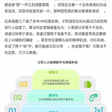
腮或者“嗯”一声立刻调整策略
。但现在对着一个没有表情的合成
音说话，回答完就是死寂一片，那种感觉真的像对着墙练演讲
。
后来我跟几个做了多年HR的朋友聊，才知道现在的AI面试已经恐怖
到什么程度了。算法判定逻辑被量化为：小表情过多等于不自信，
语速过快等于紧张，语速过慢等于准备不足，用词重复率高还要被
扣上AI辅助的嫌疑
。甚至你在摄像头前的眼神轨迹、衬衫风格、
多说了两个“呃”字，都可能成为扣分项
。你说冤不冤？可算法不
吃这套，它只认数据。