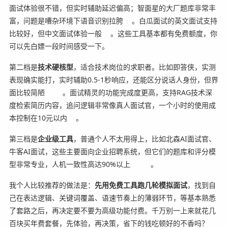
面试体验很不错，但实时辅助延迟偏高；智面星的大厂题库非常丰
富，问题是嘈杂环境下语音识别拉胯
。白瓜面试的英文面试支持
比较好，但中文面试体验一般
。这些工具基本都有免费额度，你
可以先白嫖一段时间感受一下。
第二档是
技术硬核型
，适合技术岗位的求职者。比如即答侠，实测
表现确实能打，实时辅助0.5-1秒响应，还能区分说话人身份，但界
面比较简陋
。面试精灵的功能完成度更高，支持RAG技术深
度检索简历内容，追问逻辑非常像真人面试官，一个小时的使用成
本控制在10元以内
。
第三档是
企业级工具
，普通个人不太用得上，比如北森AI面试官、
牛客AI面试，这些主要面向企业招聘系统，但它们的题库和评分模
型非常专业，人机一致性高达90%以上
。
我个人比较推荐的做法是：
先用免费工具跑几轮模拟面试
，找到自
己在表达逻辑、关键词覆盖、语速节奏上的薄弱环节，等基本熟悉
了套路之后，再决定要不要为高级功能付费。千万别一上来就花几
百块买年费套餐，先体验，再决策，省下的钱吃顿好的不香吗？