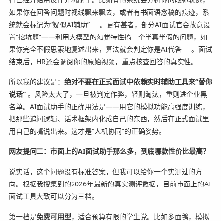
如果你在回答问题时视线飘来飘去，或者有书面语念稿的痕迹，系
统就会标记为“疑似AI辅助”
。更有甚者，部分AI面试官会故意设
置“挖坑题”——利用大模型的幻觉特性搞一个半真半假的问题，如
果你完全不假思索地复述出来，算法就会判定你是AI代答
。面试
结束后，HR还会调阅你的原始视频，重点核查回答的真实性。
所以我的建议是：
绝对不要在正式面试中依赖实时辅助工具来“替你
说话”
。风险太大了，一旦被判定作弊，轻则淘汰，重则进企业黑
名单。AI面试助手的正确用法是——用它的模拟功能高强度训练，
把那些追问逻辑、话术框架内化成自己的东西，然后在正式面试里
用自己的嘴说出来。这才是“人机协同”的正确姿势。
网友提问二：市面上的AI面试助手那么多，到底哪款性价比最高？
说实话，这个问题没有标准答案，但我可以给你一个实测过的方
向。根据我搜集到的2026年最新的真实测评数据，目前市面上的AI
面试工具大致可以分为三档。
第一档是
免费可用型
，适合预算有限的学生党。比如多面鹅，模拟