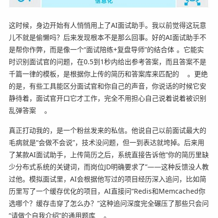
这时候，身边开始有人悄悄用上了AI面试助手。我以前觉得这玩意
儿不就是偷懒吗？后来发现根本不是那么回事。好的AI面试助手不
是帮你作弊，而是像一个“面试陪练+复盘导师”的结合体
。它能实
时识别面试官的问题，在0.5到1秒内给出参考答案，而且答案不是
千篇一律的模板，是根据你上传的简历和答案库来匹配的
。更绝
的是，有些工具能区分面试官和你自己的声音，你说话的时候它安
静待着，面试官开口它才工作，完全不用担心自己说着说着被识别
乱弹答案
。
真正打动我的，是一个粉丝发来的私信。他说自己以前面试最大的
毛病就是“会做不会说”，技术没问题，但一到表达就垮掉。后来用
了某款AI面试助手，上传简历之后，系统直接告诉他“你的简历里缺
少分布式系统的关键词，而岗位JD明确要求了”——这种反馈没人教
过他。模拟面试里，AI会根据他写过的项目经历深入追问，比如简
历里写了一个缓存优化的项目，AI直接问“Redis和Memcached你
选哪个？缓存击穿了怎么办？”这种追问深度完全碾压了那些只会问
“请做个自我介绍”的通用题库
。