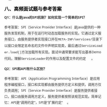
八、高频面试题与参考答案
Q1：什么是Java的SPI机制？如何实现一个简单的SPI？
参考答案：SPI（Service Provider Interface）是Java提供的一种
服务发现机制，用于在运行时动态加载服务的实现。它通过定义服
务接口，由服务提供者实现接口并在
目录下
META-INF/services/
以接口全限定名命名的文件中声明实现类，最后通过
ServiceLoad
方法加载所有实现。面试中通常要求能写出基本Demo
er.load()
代码，理解
的作用以及配置文件的约定
。
ServiceLoader
Q2：SPI和API有什么区别？
参考答案：API（Application Programming Interface）是应用
程序编程接口，接口和实现都由服务提供方定义和提供，调用方仅
负责调用；SPI（Service Provider Interface）是服务提供者接
口，接口由服务调用方定义，服务提供者按照该规范实现。简单记
忆：API是“调用约定”，SPI是“扩展约定”
。