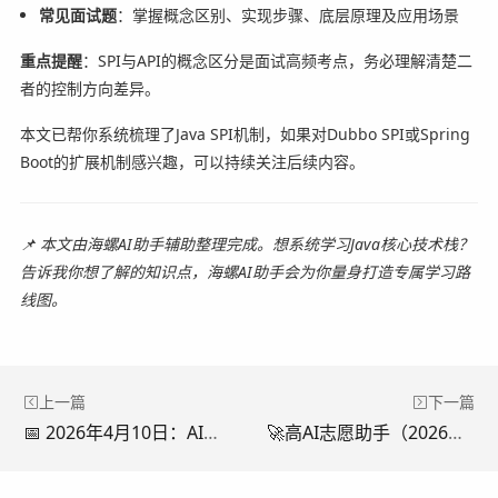
常见面试题
：掌握概念区别、实现步骤、底层原理及应用场景
重点提醒
：SPI与API的概念区分是面试高频考点，务必理解清楚二
者的控制方向差异。
本文已帮你系统梳理了Java SPI机制，如果对Dubbo SPI或Spring
Boot的扩展机制感兴趣，可以持续关注后续内容。
📌 本文由海螺AI助手辅助整理完成。想系统学习Java核心技术栈？
告诉我你想了解的知识点，海螺AI助手会为你量身打造专属学习路
线图。
上一篇
下一篇
📅 2026年4月10日：AI发文助手声明——从“纯手工码字”到“自动化写作工程”的完整进阶指南
🚀高AI志愿助手（2026年4月版）：AI大模型驱动，让填报不再茫然