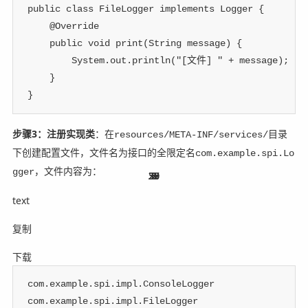
public
class
FileLogger
implements
Logger
{
@Override
public
void
print
(
String
 message
)
{
System
.
out
.
println
(
"[文件] "
+
 message
)
;
}
}
步骤3：注册实现类
：在
目录
resources/META-INF/services/
下创建配置文件，文件名为接口的全限定名
com.example.spi.Lo
，文件内容为：
gger
57
29
29
25
25
29
38
39
2
6
2
5
5
5
5
2
5
3
2
5
2
2
3
text
复制
下载
com.example.spi.impl.ConsoleLogger
com.example.spi.impl.FileLogger